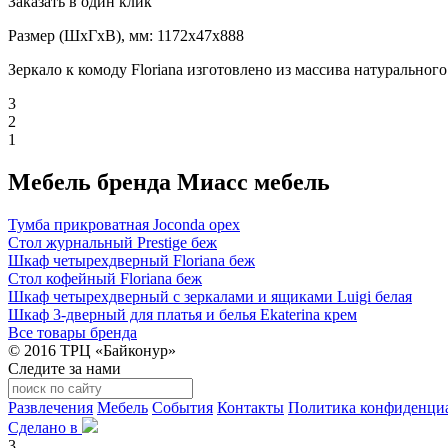
Заказать в один клик
Размер (ШxГxВ), мм: 1172x47x888
Зеркало к комоду Floriana изготовлено из массива натурального
3
2
1
Мебель бренда Миасс мебель
Тумба прикроватная Joconda орех
Стол журнальный Prestige беж
Шкаф четырехдверный Floriana беж
Стол кофейный Floriana беж
Шкаф четырехдверный с зеркалами и ящиками Luigi белая
Шкаф 3-дверный для платья и белья Ekaterina крем
Все товары бренда
© 2016 ТРЦ «Байконур»
Следите за нами
Развлечения
Мебель
События
Контакты
Политика конфиденци
Сделано в
3