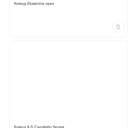
Комод Ekaterina орех
Комод К-5 Canaletto белая