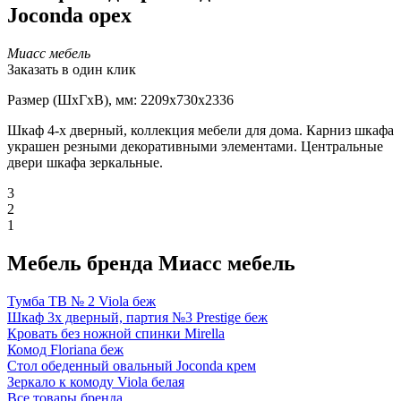
Joconda орех
Миасс мебель
Заказать в один клик
Размер (ШxГxВ), мм: 2209x730x2336
Шкаф 4-х дверный, коллекция мебели для дома. Карниз шкафа
украшен резными декоративными элементами. Центральные
двери шкафа зеркальные.
3
2
1
Мебель бренда Миасс мебель
Тумба ТВ № 2 Viola беж
Шкаф 3х дверный, партия №3 Prestige беж
Кровать без ножной спинки Mirella
Комод Floriana беж
Стол обеденный овальный Joconda крем
Зеркало к комоду Viola белая
Все товары бренда