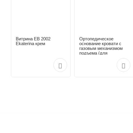
Витрина ЕВ 2002
Ортопедическое
Ekaterina крем
основание кровати с
газовым механизмом
подъема (для
комплектации кроватей
с ящиком)
Ортопедические
основания