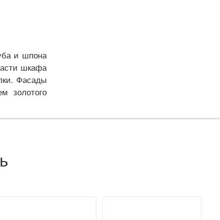
уба и шпона
части шкафа
лки. Фасады
ем золотого
ь