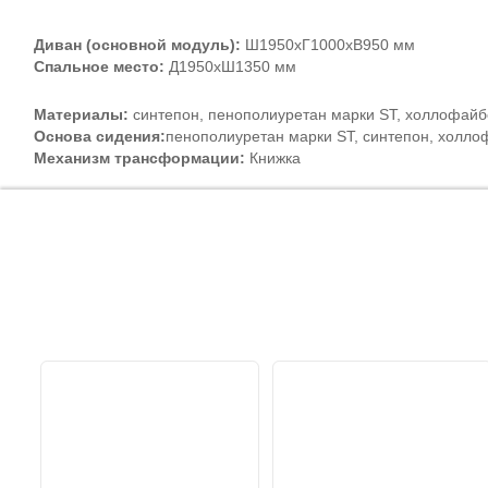
Диван (основной модуль):
Ш1950хГ1000хВ950 мм
Спальное место:
Д1950хШ1350 мм
Материалы:
синтепон, пенополиуретан марки ST, холлофайбе
Основа сидения:
пенополиуретан марки ST, синтепон, холло
Механизм трансформации:
Книжка